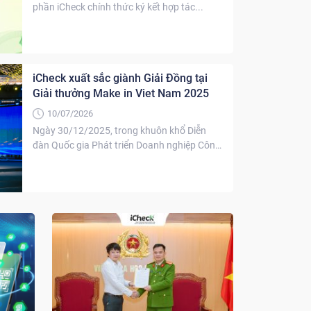
phần iCheck chính thức ký kết hợp tác...
iCheck xuất sắc giành Giải Đồng tại
Giải thưởng Make in Viet Nam 2025
10/07/2026
Ngày 30/12/2025, trong khuôn khổ Diễn
đàn Quốc gia Phát triển Doanh nghiệp Công
nghệ Việt...