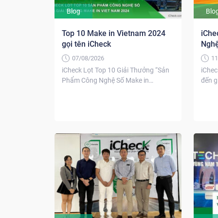
Blog
Blo
Top 10 Make in Vietnam 2024
iChe
gọi tên iCheck
Nghệ
07/08/2026
11
iCheck Lọt Top 10 Giải Thưởng “Sản
iChec
Phẩm Công Nghệ Số Make in
đến g
Vietnam 2024” Diễn...
Ngày 