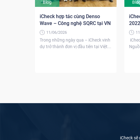
Blog
Blo
iCheck hợp tác cùng Denso
iChe
Wave – Công nghệ SQRC tại VN
2022
Tây 
11/06/2026
11
Trong những ngày qua – iCheck vinh
iChec
dự trở thành đơn vị đầu tiên tại Việt...
Nguồn
trong 
iCheck sẽ 