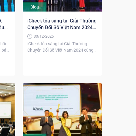
Blog
:
iCheck tỏa sáng tại Giải Thưởng
êu
Chuyển Đổi Số Việt Nam 2024
cùng bộ giải pháp QR Code
30/12/2025
phần
iCheck tỏa sáng tại Giải Thưởng
n bản
Chuyển Đổi Số Việt Nam 2024 cùng
bộ giải pháp...