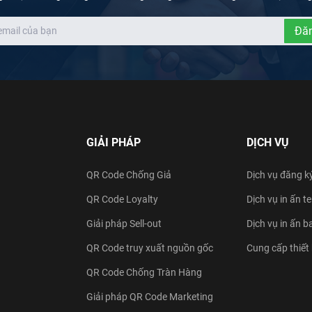
Đăn
GIẢI PHÁP
DỊCH VỤ
QR Code Chống Giả
Dịch vụ đăng k
QR Code Loyalty
Dịch vụ in ấn 
Giải pháp Sell-out
Dịch vụ in ấn b
QR Code truy xuất nguồn gốc
Cung cấp thiết
QR Code Chống Tràn Hàng
Giải pháp QR Code Marketing