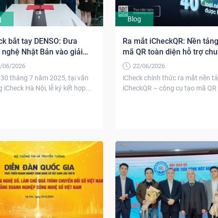
g
Blog
ck bắt tay DENSO: Đưa
Ra mắt iCheckQR: Nền tảng
 nghệ Nhật Bản vào giải
mã QR toàn diện hỗ trợ ch
 chống giả
đổi số
/06/2026
22/06/2026
30 tháng 7 năm 2025, tại văn
iCheck chính thức ra mắt nền t
 iCheck Hà Nội, lễ ký kết hợp...
iCheckQR – công cụ tạo mã QR 
tuyến...