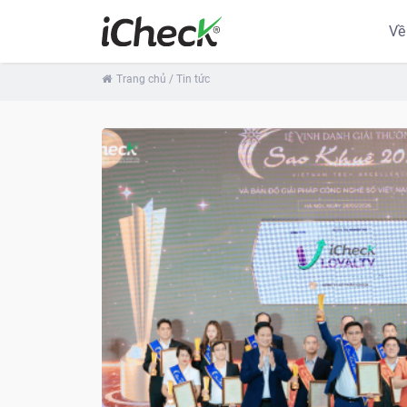
Về
Trang chủ
/ Tin tức