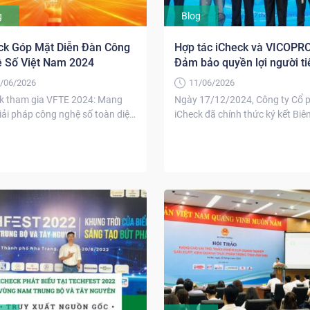
g
Blog
ck Góp Mặt Diễn Đàn Công
Hợp tác iCheck và VICOPRO
 Số Việt Nam 2024
Đảm bảo quyền lợi người ti
dùng Việt
/06/2026
11/06/2026
k tham gia VFTE 2024: Mang
Ngày 17/12/2024, Công ty Cổ 
iải pháp công nghệ số toàn diện
iCheck đã chính thức ký kết Biê
15/1/2024,...
ghi nhớ...