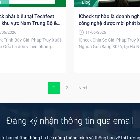
g
Blog
ck phát biểu tại Techfest
iCheck tự hào là doanh ngh
 khu vực Nam Trung Bộ &
công nghệ được mời phát b
Nguyên
tại hội nghị của bộ Công
/06/2026
11/06/2026
Thương
k Trình Bày Giải Pháp Truy Xuất
iCheck Chia Sẻ Giải Pháp Truy 
 Gốc Là đơn vị tiên phong
Nguồn Gốc Sáng 30/6, tại Hà Nộ
lĩnh...
iCheck tham...
1
2
Next
Đăng ký nhận thông tin qua email
gửi bạn những thông tin tiêu dùng thông minh và thông báo về thị trườn