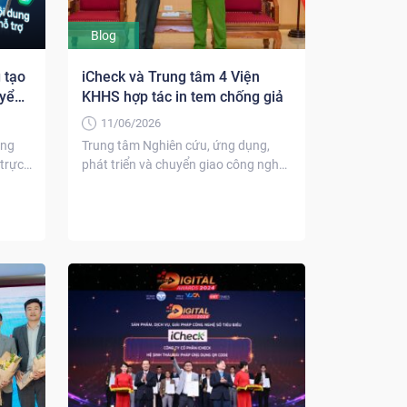
Blog
 tạo
iCheck và Trung tâm 4 Viện
uyển
KHHS hợp tác in tem chống giả
11/06/2026
ảng
Trung tâm Nghiên cứu, ứng dụng,
trực
phát triển và chuyển giao công nghệ
khoa học hình...