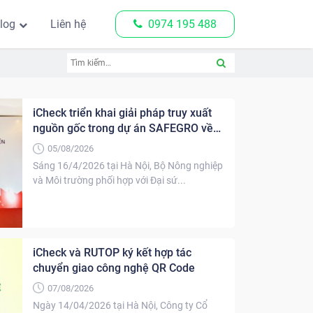
log
Liên hệ
0974 195 488
iCheck triển khai giải pháp truy xuất
nguồn gốc trong dự án SAFEGRO về
an toàn thực phẩm do Chính phủ
05/08/2026
Canada tài trợ
Sáng 16/4/2026 tại Hà Nội, Bộ Nông nghiệp
và Môi trường phối hợp với Đại sứ...
iCheck và RUTOP ký kết hợp tác
chuyển giao công nghệ QR Code
07/08/2026
Ngày 14/04/2026 tại Hà Nội, Công ty Cổ