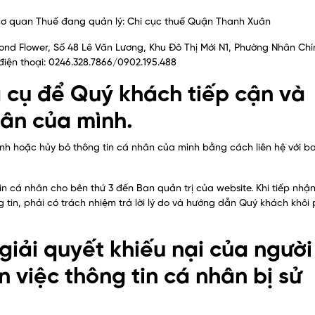
ơ quan Thuế đang quản lý: Chi cục thuế Quận Thanh Xuân
mond Flower, Số 48 Lê Văn Lương, Khu Đô Thị Mới N1, Phường Nhân Chí
iện thoại: 0246.328.7866/0902.195.488
g cụ để Quý khách tiếp cận và
hân của mình.
ỉnh hoặc hủy bỏ thông tin cá nhân của mình bằng cách liên hệ với b
tin cá nhân cho bên thứ 3 đến Ban quản trị của website. Khi tiếp nhậ
g tin, phải có trách nhiệm trả lời lý do và hướng dẫn Quý khách khôi
 giải quyết khiếu nại của người
n việc thông tin cá nhân bị sử