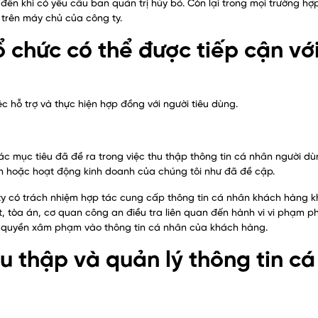
đến khi có yêu cầu ban quản trị hủy bỏ. Còn lại trong mọi trường hợ
trên máy chủ của công ty.
 chức có thể được tiếp cận vớ
c hỗ trợ và thực hiện hợp đồng với người tiêu dùng.
ác mục tiêu đã đề ra trong việc thu thập thông tin cá nhân người d
ản hoặc hoạt động kinh doanh của chúng tôi như đã đề cập.
ty có trách nhiệm hợp tác cung cấp thông tin cá nhân khách hàng k
, tòa án, cơ quan công an điều tra liên quan đến hành vi vi phạm p
ó quyền xâm phạm vào thông tin cá nhân của khách hàng.
hu thập và quản lý thông tin cá