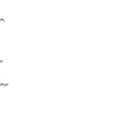
nh,
an
n
 phục