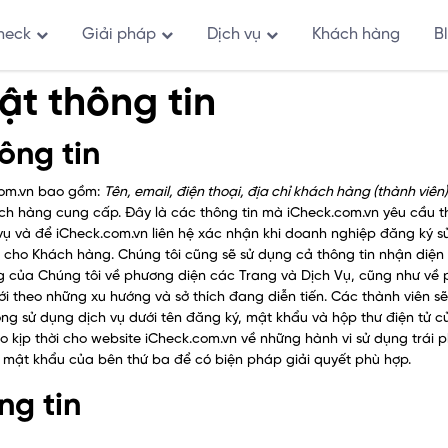
heck
Giải pháp
Dịch vụ
Khách hàng
B
t thông tin
ông tin
.com.vn bao gồm:
Tên, email, điện thoại, địa chỉ khách hàng (thành viên
h hàng cung cấp. Đây là các thông tin mà iCheck.com.vn yêu cầu 
ụ và để iCheck.com.vn liên hệ xác nhận khi doanh nghiệp đăng ký s
 cho Khách hàng. Chúng tôi cũng sẽ sử dụng cả thông tin nhận diện
 của Chúng tôi về phương diện các Trang và Dịch Vụ, cũng như về 
i theo những xu hướng và sở thích đang diễn tiến. Các thành viên sẽ
ộng sử dụng dịch vụ dưới tên đăng ký, mật khẩu và hộp thư điện tử c
o kịp thời cho website iCheck.com.vn về những hành vi sử dụng trái 
 mật khẩu của bên thứ ba để có biện pháp giải quyết phù hợp.
ng tin