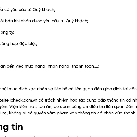
u có yêu cầu từ Quý khách;
 tôi bán khi nhận được yêu cầu từ Quý khách;
ông ty;
rường hợp đặc biệt;
quan đến việc mua hàng, nhận hàng, thanh toán,…;
ài mục đích xác nhận và liên hệ có liên quan đến giao dịch tại côn
site icheck.com.vn có trách nhiệm hợp tác cung cấp thông tin cá n
gồm: Viện kiểm sát, tòa án, cơ quan công an điều tra liên quan đến 
i ra, không ai có quyền xâm phạm vào thông tin cá nhân của thành 
ng tin