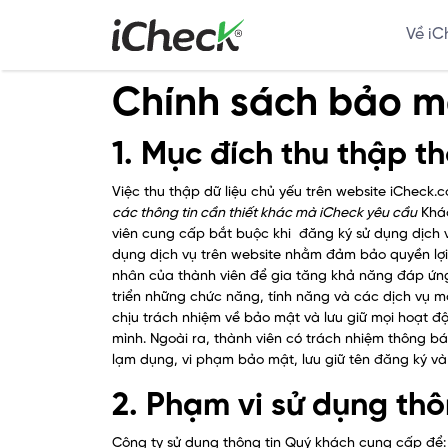
Về iC
Chính sách bảo mậ
1. Mục đích thu thập th
Việc thu thập dữ liệu chủ yếu trên website iCheck
các thông tin cần thiết khác mà iCheck yêu cầu
Khác
viên cung cấp bắt buộc khi đăng ký sử dụng dịch v
dụng dịch vụ trên website nhằm đảm bảo quyền lợi
nhân của thành viên để gia tăng khả năng đáp ứng
triển những chức năng, tính năng và các dịch vụ mớ
chịu trách nhiệm về bảo mật và lưu giữ mọi hoạt đ
mình. Ngoài ra, thành viên có trách nhiệm thông bá
lạm dụng, vi phạm bảo mật, lưu giữ tên đăng ký và
2. Phạm vi sử dụng thô
Công ty sử dụng thông tin Quý khách cung cấp để: