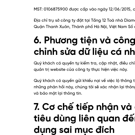
MST: 0106875900 được cấp vào ngày 12/06/2015, c
Địa chỉ trụ sở công ty đặt tại Tầng 12 Toà nhà Dia
Quận Thanh Xuân, Thành phố Hà Nội, Việt Nam Số đ
6. Phương tiện và côn
chỉnh sửa dữ liệu cá n
Quý khách có quyền tự kiểm tra, cập nhật, điều ch
quản trị website của công ty thực hiện việc này.
Quý khách có quyền gửi khiếu nại về việc lộ thông 
những phản hồi này, chúng tôi sẽ xác nhận lại thôn
và bảo mật lại thông tin.
7. Cơ chế tiếp nhận và
tiêu dùng liên quan đế
dụng sai mục đích