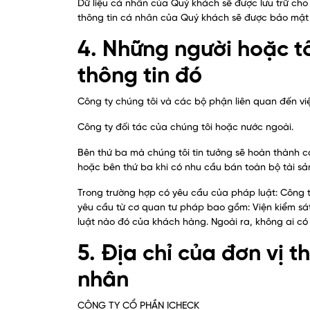
Dữ liệu cá nhân của Quý khách sẽ được lưu trữ cho 
thông tin cá nhân của Quý khách sẽ được bảo mật 
4. Những người hoặc tổ
thông tin đó
Công ty chúng tôi và các bộ phận liên quan đến việ
Công ty đối tác của chúng tôi hoặc nước ngoài.
Bên thứ ba mà chúng tôi tin tưởng sẽ hoàn thành c
hoặc bên thứ ba khi có nhu cầu bán toàn bộ tài s
Trong trường hợp có yêu cầu của pháp luật: Công 
yêu cầu từ cơ quan tư pháp bao gồm: Viện kiểm sát
luật nào đó của khách hàng. Ngoài ra, không ai c
5. Địa chỉ của đơn vị t
nhân
CÔNG TY CỔ PHẦN ICHECK