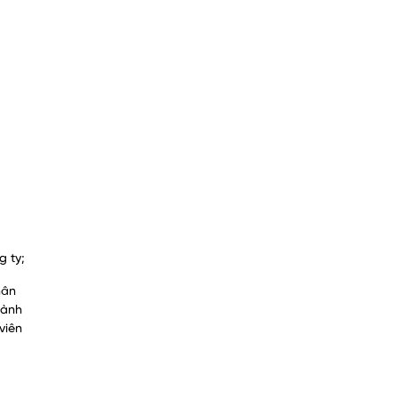
g ty;
hân
hành
viên