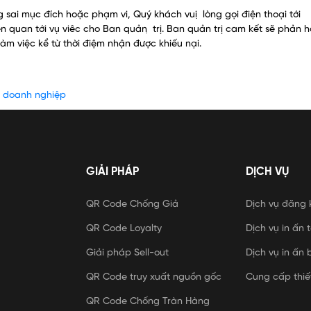
 sai mục đích hoặc phạm vi, Quý khách vui ̣ lòng gọi điện thoại tới
 quan tới vụ viêc cho Ban quản ̣ trị. Ban quản trị cam kết sẽ phản h
àm việc kể từ thời điệm nhận được khiếu nại.
o doanh nghiệp
GIẢI PHÁP
DỊCH VỤ
QR Code Chống Giả
Dịch vụ đăng 
QR Code Loyalty
Dịch vụ in ấn
Giải pháp Sell-out
Dịch vụ in ấn 
QR Code truy xuất nguồn gốc
Cung cấp thiế
QR Code Chống Tràn Hàng