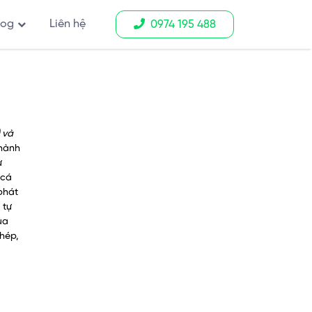
log
Liên hệ
0974 195 488
) và
thành
ử
 cá
phát
 tự
ủa
phép,