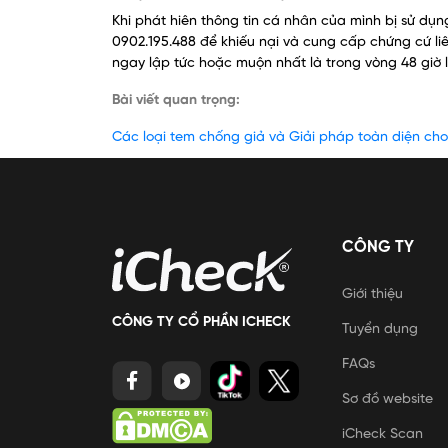
Khi phát hiên thông tin cá nhân của mình bị sử dụng
0902.195.488 để khiếu nại và cung cấp chứng cứ liên
ngay lập tức hoặc muộn nhất là trong vòng 48 giờ l
Bài viết quan trọng:
Các loại tem chống giả và Giải pháp toàn diện ch
CÔNG TY
Giới thiệu
CÔNG TY CỔ PHẦN ICHECK
Tuyển dụng
FAQs
Sơ đồ website
iCheck Scan