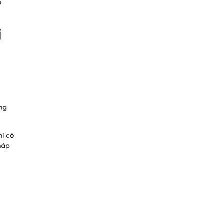
p
i
ùng
hi có
háp