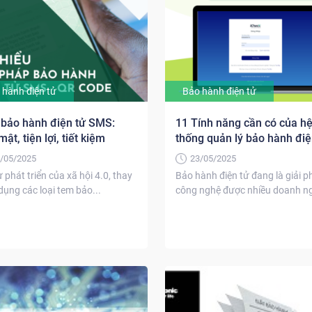
 hành điện tử
Bảo hành điện tử
bảo hành điện tử SMS:
11 Tính năng cần có của h
ật, tiện lợi, tiết kiệm
thống quản lý bảo hành điệ
/05/2025
23/05/2025
ự phát triển của xã hội 4.0, thay
Bảo hành điện tử đang là giải p
 dụng các loại tem bảo...
công nghệ được nhiều doanh n
sử dụng...