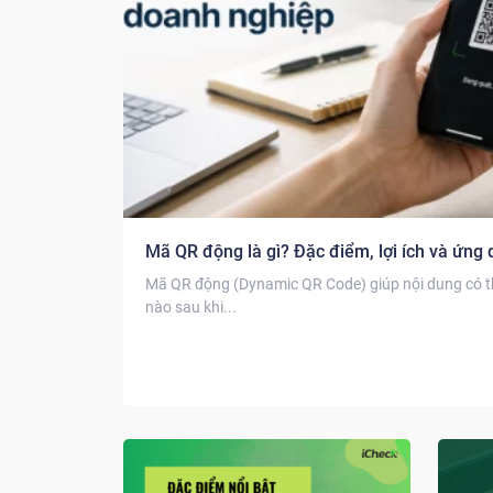
Mã QR động là gì? Đặc điểm, lợi ích và ứng
Mã QR động (Dynamic QR Code) giúp nội dung có th
nào sau khi...