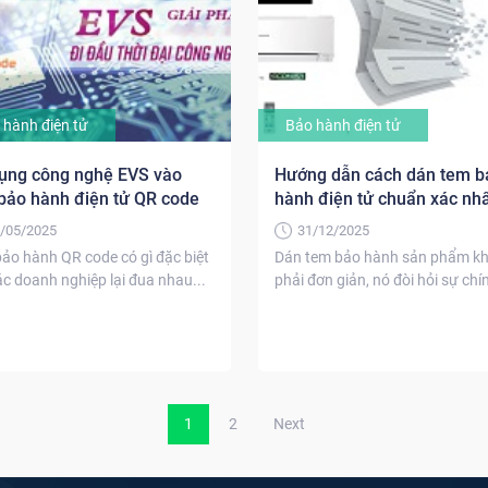
 hành điện tử
Bảo hành điện tử
ụng công nghệ EVS vào
Hướng dẫn cách dán tem b
bảo hành điện tử QR code
hành điện tử chuẩn xác nhấ
/05/2025
31/12/2025
ảo hành QR code có gì đặc biệt
Dán tem bảo hành sản phẩm k
c doanh nghiệp lại đua nhau...
phải đơn giản, nó đòi hỏi sự chí
xác,...
1
2
Next