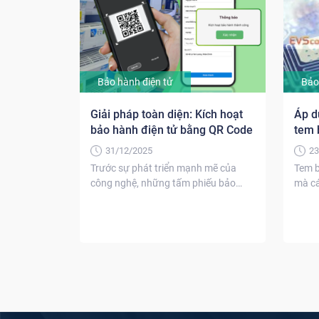
Bảo hành điện tử
Bảo
Giải pháp toàn diện: Kích hoạt
Áp d
bảo hành điện tử bằng QR Code
tem 
31/12/2025
23
Trước sự phát triển mạnh mẽ của
Tem b
công nghệ, những tấm phiếu bảo
mà cá
hành truyền thống...