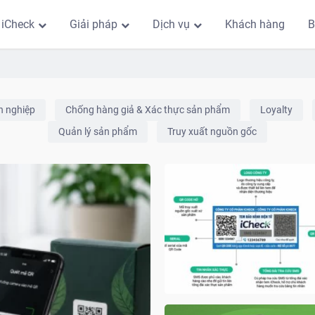
 iCheck
Giải pháp
Dịch vụ
Khách hàng
B
h nghiệp
Chống hàng giả & Xác thực sản phẩm
Loyalty
Quản lý sản phẩm
Truy xuất nguồn gốc