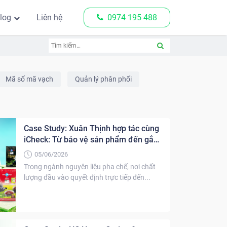
log
Liên hệ
0974 195 488
Mã số mã vạch
Quản lý phân phối
Case Study: Xuân Thịnh hợp tác cùng
iCheck: Từ bảo vệ sản phẩm đến gắn
kết khách hàng & chuyển đổi số toàn
05/06/2026
diện
Trong ngành nguyên liệu pha chế, nơi chất
lượng đầu vào quyết định trực tiếp đến...