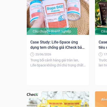
Câu chuyện doanh nghiệp
Câu
Case Study: Life-Space ứng
Case
dụng tem chống giả iCheck bảo
tiêu
vệ sản phẩm và khách hàng
giả 
23/06/2026
17
Trong bối cảnh hàng giả tràn lan,
Trước
Life-Space không chỉ chú trọng chất
lan t
lượng sản phẩm...
mại..