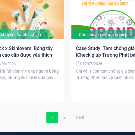
 chuyện doanh nghiệp
Câu chuyện doanh nghiệp
ck x Skinlovers: Bông tẩy
Case Study: Tem chống giả
g cao cấp được yêu thích
iCheck giúp Trường Phát b
bảo vệ uy tín thương hiệu
/06/2026
17/07/2026
ỉ là “tân binh” trong ngành bông
Chỉ với 1 con tem chống giả điệ
rang nhưng Skinlovers đã gây
Trường Phát bảo vệ kênh phân..
g nhớ...
1
2
Next