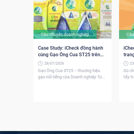
Câu chuyện doanh nghiệp
Câu
Case Study: iCheck đồng hành
iChe
cùng Gạo Ông Cua ST25 trên
tran
chặng đường chống hàng giả
28/07/2026
23
Gạo Ông Cua ST25 – thương hiệu
Dù ch
gạo nổi tiếng của Doanh nghiệp Tư
tẩy t
nhân Hồ...
thươn