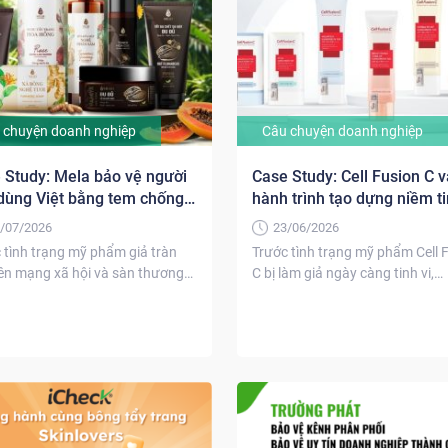
 chuyện doanh nghiệp
Câu chuyện doanh nghiệp
 Study: Mela bảo vệ người
Case Study: Cell Fusion C v
 dùng Việt bằng tem chống
hành trình tạo dựng niềm ti
iCheck
bằng tem chống giả iCheck
/07/2026
23/06/2026
 tình trạng mỹ phẩm giả tràn
Trước tình trạng mỹ phẩm Cell 
rên mạng xã hội và sàn thương
C bị làm giả ngày càng tinh vi,
.
thương...