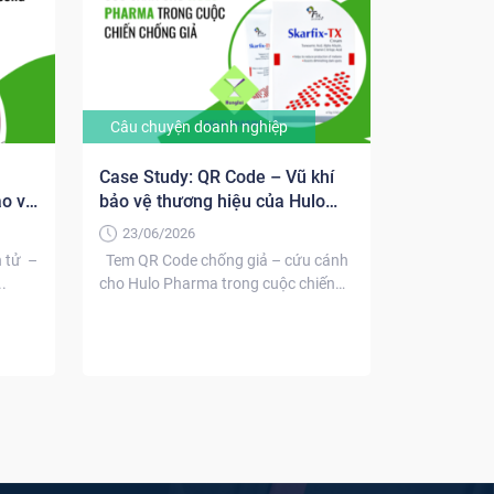
Câu chuyện doanh nghiệp
Case Study: QR Code – Vũ khí
ảo vệ
bảo vệ thương hiệu của Hulo
Pharma
23/06/2026
n tử –
Tem QR Code chống giả – cứu cánh
.
cho Hulo Pharma trong cuộc chiến
chống...