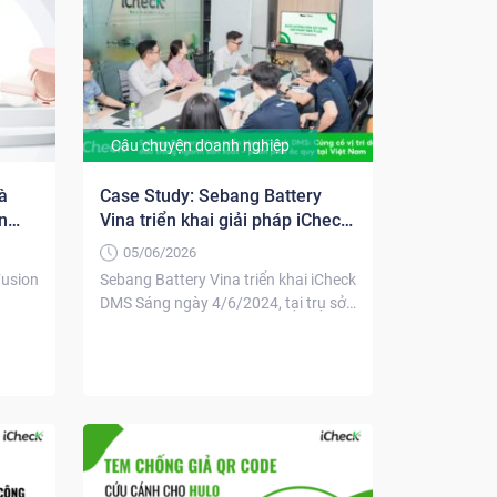
Câu chuyện doanh nghiệp
à
Case Study: Sebang Battery
n
Vina triển khai giải pháp iCheck
DMS
05/06/2026
Fusion
Sebang Battery Vina triển khai iCheck
DMS Sáng ngày 4/6/2024, tại trụ sở
chính của iCheck...