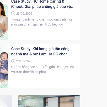
Case Study: HC Home Caring &
iCheck: Giải pháp chống giả bảo vệ
niềm tin hàng triệu gia đình Việt
23/06/2026
Trong ngành hàng chăm sóc gia đình, nơi
mỗi sản phẩm gắn liền trực tiếp với...
Case Study: Khi hàng giả tấn công
ngành mẹ & bé: Lam Hà SG chọn
iCheck làm “lá chắn công nghệ”
28/07/2026
Ngành hàng Mẹ & Bé vốn gắn liền trực tiếp
với sức khỏe và sự phát...