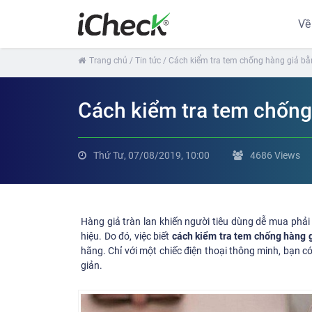
Về
Trang chủ
/ Tin tức
/ Cách kiểm tra tem chống hàng giả bằ
Cách kiểm tra tem chống
Thứ Tư, 07/08/2019, 10:00
4686 Views
Hàng giả tràn lan khiến người tiêu dùng dễ mua phải
hiệu. Do đó, việc biết
cách kiểm tra tem chống hàng g
hãng. Chỉ với một chiếc điện thoại thông minh, bạn 
giản.