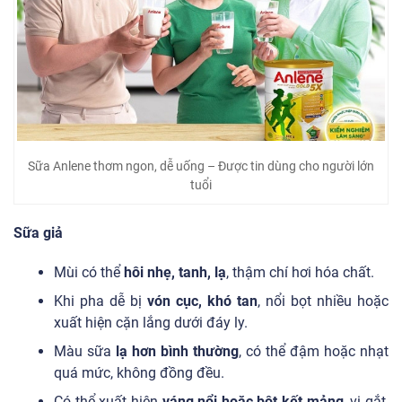
Sữa Anlene thơm ngon, dễ uống – Được tin dùng cho người lớn
tuổi
Sữa giả
Mùi có thể
hôi nhẹ, tanh, lạ
, thậm chí hơi hóa chất.
Khi pha dễ bị
vón cục, khó tan
, nổi bọt nhiều hoặc
xuất hiện cặn lắng dưới đáy ly.
Màu sữa
lạ hơn bình thường
, có thể đậm hoặc nhạt
quá mức, không đồng đều.
Có thể xuất hiện
váng nổi hoặc bột kết mảng
, vị gắt,