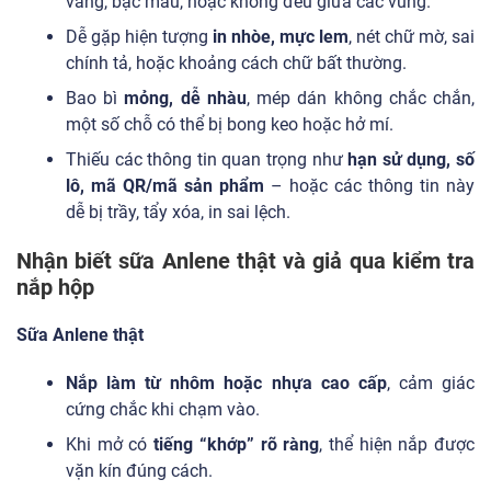
vàng, bạc màu, hoặc không đều giữa các vùng.
Dễ gặp hiện tượng
in nhòe, mực lem
, nét chữ mờ, sai
chính tả, hoặc khoảng cách chữ bất thường.
Bao bì
mỏng, dễ nhàu
, mép dán không chắc chắn,
một số chỗ có thể bị bong keo hoặc hở mí.
Thiếu các thông tin quan trọng như
hạn sử dụng, số
lô, mã QR/mã sản phẩm
– hoặc các thông tin này
dễ bị trầy, tẩy xóa, in sai lệch.
Nhận biết sữa Anlene thật và giả qua kiểm tra
nắp hộp
Sữa Anlene thật
Nắp làm từ nhôm hoặc nhựa cao cấp
, cảm giác
cứng chắc khi chạm vào.
Khi mở có
tiếng “khớp” rõ ràng
, thể hiện nắp được
vặn kín đúng cách.