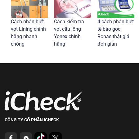
Cách nhận biết
Cách kiểm tra
4 cách phân biệt
vợt Lining chính
vợt cầu lông
tế bào gốc
hãng nhanh
Yonex chính
Ronas thật giả
chóng
hãng
đơn giản
CÔNG TY CỔ PHẦN ICHECK