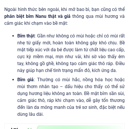
Ngoài hình thức bên ngoài, khi mở bao bì, bạn cũng có thể
phân biệt bỉm Nanu thật và giả
thông qua mùi hương và
cảm giác khi chạm vào bề mặt:
Bỉm thật
: Gần như không có mùi hoặc chỉ có mùi rất
nhẹ từ giấy mới, hoàn toàn không gây khó chịu. Bề
mặt tiếp xúc với da bé được làm từ chất liệu cao cấp,
cực kỳ mềm mại, mịn như vải, khi sờ vào thấy êm
tay, không gồ ghề, không tạo cảm giác thô ráp. Điều
này giúp hạn chế tình trạng mẩn đỏ, kích ứng da.
Bỉm giả
: Thường có mùi hắc, nồng hóa học hoặc
mùi thơm nhân tạo – dấu hiệu cho thấy có thể sử
dụng hương liệu không an toàn. Bề mặt bỉm sần sùi,
cảm giác thô, ráp khi chạm vào, dễ gây tổn thương
đến làn da mỏng manh của trẻ sơ sinh, đặc biệt nếu
dùng lâu dài.