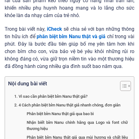
rãi của sản phẩm kéo theo nguy cơ hàng nhái tràn lan,
khiến nhiều phụ huynh hoang mang và lo lắng cho sức
khỏe làn da nhạy cảm của trẻ nhỏ.
Trong bài viết này,
iCheck
sẽ chia sẻ với bạn những thông
tin hữu ích để
phân biệt bỉm Nanu thật và giả
chỉ trong vài
phút. Đây là bước đầu tiên giúp bố mẹ yên tâm hơn khi
chọn bỉm cho con, vừa bảo vệ bé yêu khỏi những rủi ro
không đáng có, vừa giữ trọn niềm tin vào một thương hiệu
đã đồng hành cùng nhiều gia đình suốt bao năm qua.
Nội dung bài viết
1. Vì sao cần phân biệt bỉm Nanu thật giả?
2. 4 Cách phân biệt bỉm Nanu thật giả nhanh chóng, đơn giản
Phân biệt bỉm Nanu thật giả qua bao bì
Nhận biết bỉm Nanu chính hãng qua Logo và font chữ
thương hiệu
Phân biệt bỉm Nanu thật giả qua mùi hương và chất liệu