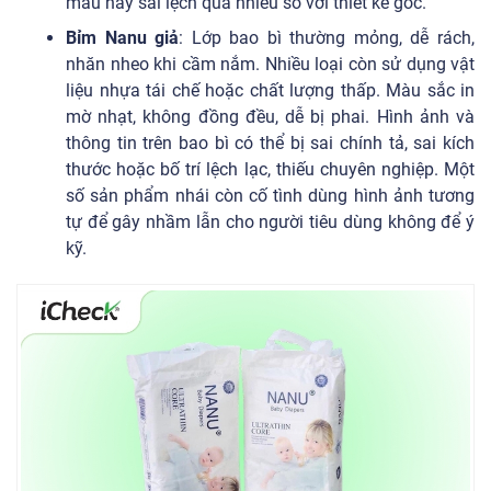
màu hay sai lệch quá nhiều so với thiết kế gốc.
Bỉm Nanu giả
: Lớp bao bì thường mỏng, dễ rách,
nhăn nheo khi cầm nắm. Nhiều loại còn sử dụng vật
liệu nhựa tái chế hoặc chất lượng thấp. Màu sắc in
mờ nhạt, không đồng đều, dễ bị phai. Hình ảnh và
thông tin trên bao bì có thể bị sai chính tả, sai kích
thước hoặc bố trí lệch lạc, thiếu chuyên nghiệp. Một
số sản phẩm nhái còn cố tình dùng hình ảnh tương
tự để gây nhầm lẫn cho người tiêu dùng không để ý
kỹ.