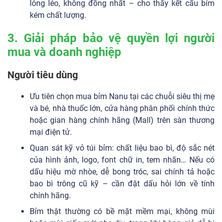
lỏng lẻo, không đồng nhất – cho thấy kết cấu bỉm
kém chất lượng.
3. Giải pháp bảo vệ quyền lợi người
mua và doanh nghiệp
Người tiêu dùng
Ưu tiên chọn mua bỉm Nanu tại các chuỗi siêu thị mẹ
và bé, nhà thuốc lớn, cửa hàng phân phối chính thức
hoặc gian hàng chính hãng (Mall) trên sàn thương
mại điện tử.
Quan sát kỹ vỏ túi bỉm: chất liệu bao bì, độ sắc nét
của hình ảnh, logo, font chữ in, tem nhãn… Nếu có
dấu hiệu mờ nhòe, dễ bong tróc, sai chính tả hoặc
bao bì trông cũ kỹ – cần đặt dấu hỏi lớn về tính
chính hãng.
Bỉm thật thường có bề mặt mềm mại, không mùi