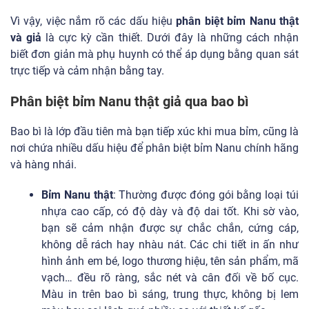
Vì vậy, việc nắm rõ các dấu hiệu
phân biệt bỉm Nanu thật
và giả
là cực kỳ cần thiết. Dưới đây là những cách nhận
biết đơn giản mà phụ huynh có thể áp dụng bằng quan sát
trực tiếp và cảm nhận bằng tay.
Phân biệt bỉm Nanu thật giả qua bao bì
Bao bì là lớp đầu tiên mà bạn tiếp xúc khi mua bỉm, cũng là
nơi chứa nhiều dấu hiệu để phân biệt bỉm Nanu chính hãng
và hàng nhái.
Bỉm Nanu thật
: Thường được đóng gói bằng loại túi
nhựa cao cấp, có độ dày và độ dai tốt. Khi sờ vào,
bạn sẽ cảm nhận được sự chắc chắn, cứng cáp,
không dễ rách hay nhàu nát. Các chi tiết in ấn như
hình ảnh em bé, logo thương hiệu, tên sản phẩm, mã
vạch… đều rõ ràng, sắc nét và cân đối về bố cục.
Màu in trên bao bì sáng, trung thực, không bị lem