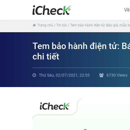
Về
Trang chủ
/ Tin tức
/ Tem bảo hành điện tử: Báo giá, mẫu te
Tem bảo hành điện tử: Bá
chi tiết
Thứ Sáu, 02/07/2021, 22:55
6730 Views