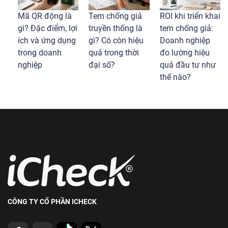
Mã QR động là
Tem chống giả
ROI khi triển khai
gì? Đặc điểm, lợi
truyền thống là
tem chống giả:
ích và ứng dụng
gì? Có còn hiệu
Doanh nghiệp
trong doanh
quả trong thời
đo lường hiệu
nghiệp
đại số?
quả đầu tư như
thế nào?
CÔNG TY CỔ PHẦN ICHECK