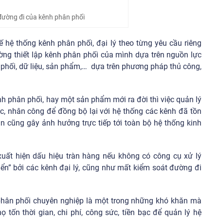
đường đi của kênh phân phối
ế hệ thống kênh phân phối, đại lý theo từng yêu cầu riêng
ường thiết lập kênh phân phối của mình dựa trên nguồn lực
 phối, dữ liệu, sản phẩm,… dựa trên phương pháp thủ công,
h phân phối, hay một sản phẩm mới ra đời thì việc quản lý
ức, nhân công để đồng bộ lại với hệ thống các kênh đã tồn
lẫn cũng gây ảnh hưởng trực tiếp tới toàn bộ hệ thống kinh
 xuất hiện dấu hiệu
tràn hàng
nếu không có công cụ xử lý
iển” bởi các kênh đại lý, cũng như mất kiểm soát đường đi
h phân phối chuyên nghiệp là một trong những khó khăn mà
 tốn thời gian, chi phí, công sức, tiền bạc để quản lý hệ