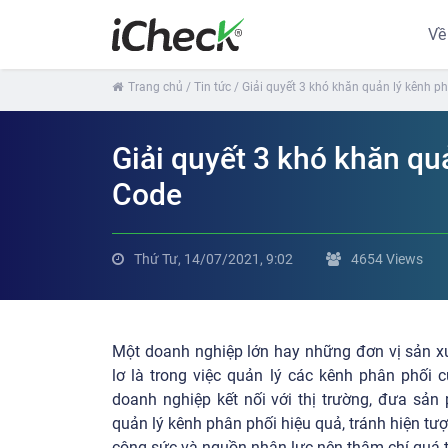
Về
Trang chủ
/ Tin tức
/ Giải quyết 3 khó khăn quản lý kênh 
Giải quyết 3 khó khăn qu
Code
Thứ Tư, 14/07/2021, 9:02
4654 Views
Một doanh nghiệp lớn hay những đơn vị sản x
lơ là trong việc quản lý các kênh phân phối 
doanh nghiệp kết nối với thị trường, đưa sản
quản lý kênh phân phối hiệu quả, tránh hiện tượ
công sức và nguồn nhân lực nên thậm chí quá tr