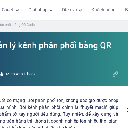
 iCheck
Giải pháp
Dịch vụ
Khách hàng
B
phân phối bằng QR Code
ản lý kênh phân phối bằng QR
Minh Anh iCheck
uất có mạng lưới phân phối lớn, không bao giờ được phép
của mình. Bởi kênh phân phối chính là “huyết mạch” giúp
 phẩm tới tay người tiêu dùng. Tuy nhiên, để xây dựng và
ng tràn hàng thì không ít doanh nghiệp tốn nhiều thời gian,
ình triển khai gặp rất nhiều khó khăn.