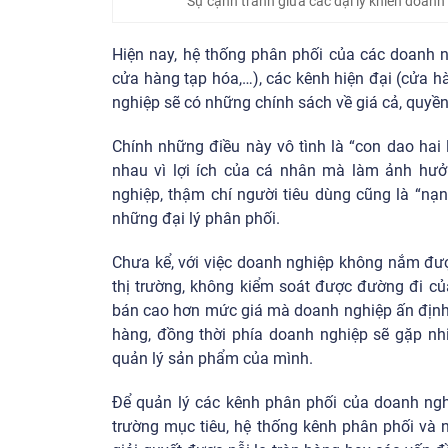
Sự cạnh tranh giữa các đại lý khiến doanh
Hiện nay, hệ thống phân phối của các doanh n
cửa hàng tạp hóa,…), các kênh hiện đại (cửa hàn
nghiệp sẽ có những chính sách về giá cả, quyền
Chính những điều này vô tình là “con dao hai
nhau vì lợi ích của cá nhân mà làm ảnh hưởn
nghiệp, thậm chí người tiêu dùng cũng là “nạ
những đại lý phân phối.
Chưa kể, với việc doanh nghiệp không nắm được
thị trường, không kiểm soát được đường đi của
bán cao hơn mức giá mà doanh nghiệp ấn định 
hàng, đồng thời phía doanh nghiệp sẽ gặp nh
quản lý sản phẩm của mình.
Để quản lý các kênh phân phối của doanh nghi
trường mục tiêu, hệ thống kênh phân phối và 