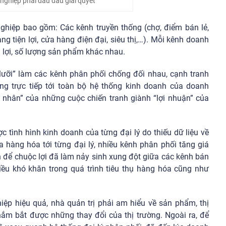
 nghiệp phải đau đầu giải quyết
ghiệp bao gồm: Các kênh truyền thống (chợ, điểm bán lẻ,
g tiện lợi, cửa hàng điện đại, siêu thị,…). Mỗi kênh doanh
 lợi, số lượng sản phẩm khác nhau.
 lưỡi” làm các kênh phân phối chống đối nhau, cạnh tranh
g trực tiếp tới toàn bộ hệ thống kinh doanh của doanh
n nhân” của những cuộc chiến tranh giành “lợi nhuận” của
 tình hình kinh doanh của từng đại lý do thiếu dữ liệu về
 hàng hóa tới từng đại lý, nhiều kênh phân phối tăng giá
để chuộc lợi đã làm nảy sinh xung đột giữa các kênh bán
iều khó khăn trong quá trình tiêu thụ hàng hóa cũng như
ệp hiệu quả, nhà quản trị phải am hiểu về sản phẩm, thị
nắm bắt được những thay đổi của thị trường. Ngoài ra, để