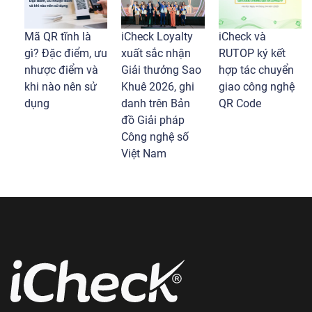
Mã QR tĩnh là
iCheck Loyalty
iCheck và
gì? Đặc điểm, ưu
xuất sắc nhận
RUTOP ký kết
nhược điểm và
Giải thưởng Sao
hợp tác chuyển
khi nào nên sử
Khuê 2026, ghi
giao công nghệ
dụng
danh trên Bản
QR Code
đồ Giải pháp
Công nghệ số
Việt Nam