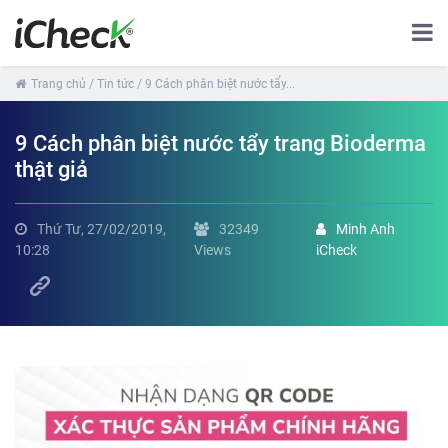
Trang chủ
/ Tin tức
/ 9 Cách phân biệt nước tẩy...
9 Cách phân biệt nước tẩy trang Bioderma
thật giả
Thứ Tư, 27/02/2019,
32349
Minh Anh
10:28
Views
iCheck