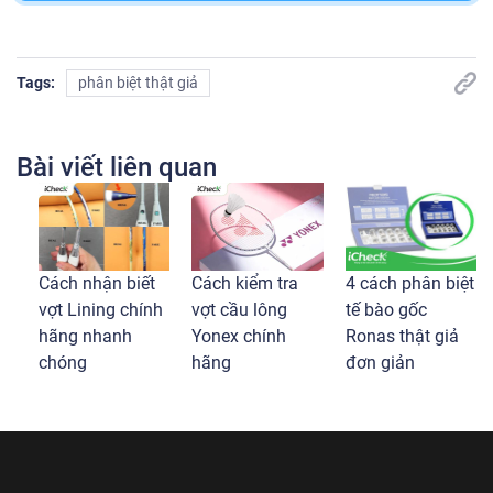
Kết nối với mình qua
Tags:
phân biệt thật giả
Bài viết liên quan
Cách nhận biết
Cách kiểm tra
4 cách phân biệt
vợt Lining chính
vợt cầu lông
tế bào gốc
hãng nhanh
Yonex chính
Ronas thật giả
chóng
hãng
đơn giản