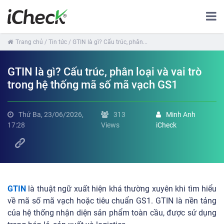
Trang chủ
/ Tin tức
/ GTIN là gì? Cấu trúc, phân...
GTIN là gì? Cấu trúc, phân loại và vai trò
trong hệ thống mã số mã vạch GS1
Thứ Ba, 23/06/2026,
313
Minh Anh
17:28
Views
iCheck
GTIN
là thuật ngữ xuất hiện khá thường xuyên khi tìm hiểu
về mã số mã vạch hoặc tiêu chuẩn GS1. GTIN là nền tảng
của hệ thống nhận diện sản phẩm toàn cầu, được sử dụng