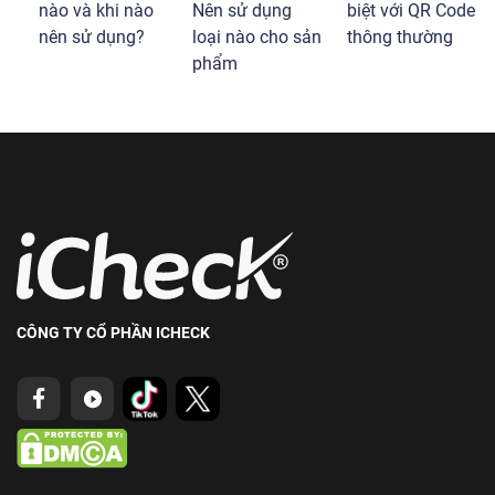
nào và khi nào
Nên sử dụng
biệt với QR Code
nên sử dụng?
loại nào cho sản
thông thường
phẩm
CÔNG TY CỔ PHẦN ICHECK