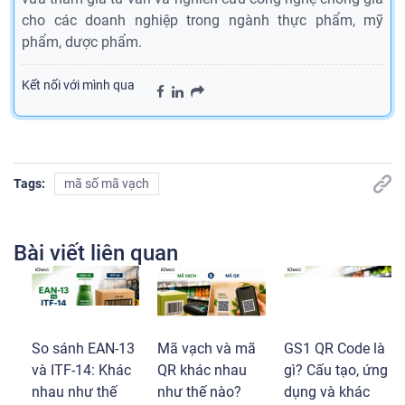
cho các doanh nghiệp trong ngành thực phẩm, mỹ
phẩm, dược phẩm.
Kết nối với mình qua
Tags:
mã số mã vạch
Bài viết liên quan
So sánh EAN-13
Mã vạch và mã
GS1 QR Code là
và ITF-14: Khác
QR khác nhau
gì? Cấu tạo, ứng
nhau như thế
như thế nào?
dụng và khác