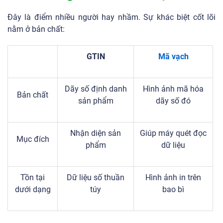
Đây là điểm nhiều người hay nhầm. Sự khác biệt cốt lõi
nằm ở bản chất:
GTIN
Mã vạch
Dãy số định danh
Hình ảnh mã hóa
Bản chất
sản phẩm
dãy số đó
Nhận diện sản
Giúp máy quét đọc
Mục đích
phẩm
dữ liệu
Tồn tại
Dữ liệu số thuần
Hình ảnh in trên
dưới dạng
túy
bao bì