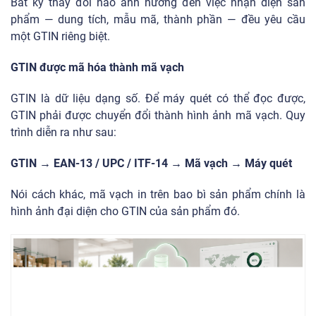
Bất kỳ thay đổi nào ảnh hưởng đến việc nhận diện sản
phẩm — dung tích, mẫu mã, thành phần — đều yêu cầu
một GTIN riêng biệt.
GTIN được mã hóa thành mã vạch
GTIN là dữ liệu dạng số. Để máy quét có thể đọc được,
GTIN phải được chuyển đổi thành hình ảnh mã vạch. Quy
trình diễn ra như sau:
GTIN → EAN-13 / UPC / ITF-14 → Mã vạch → Máy quét
Nói cách khác, mã vạch in trên bao bì sản phẩm chính là
hình ảnh đại diện cho GTIN của sản phẩm đó.