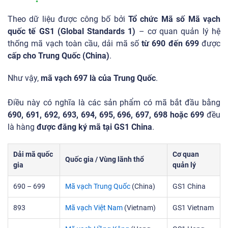
Theo dữ liệu được công bố bởi
Tổ chức Mã số Mã vạch
quốc tế GS1 (Global Standards 1)
– cơ quan quản lý hệ
thống mã vạch toàn cầu, dải mã số
từ 690 đến 699
được
cấp cho Trung Quốc (China)
.
Như vậy,
mã vạch 697 là của Trung Quốc
.
Điều này có nghĩa là các sản phẩm có mã bắt đầu bằng
690, 691, 692, 693, 694, 695, 696, 697, 698 hoặc 699
đều
là hàng
được đăng ký mã tại GS1 China
.
Dải mã quốc
Cơ quan
Quốc gia / Vùng lãnh thổ
gia
quản lý
690 – 699
Mã vạch Trung Quốc
(China)
GS1 China
893
Mã vạch Việt Nam
(Vietnam)
GS1 Vietnam