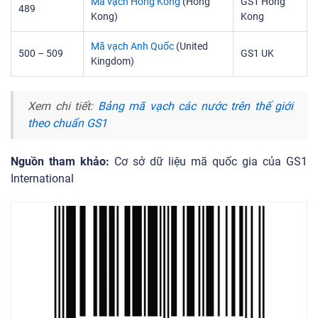
Mã vạch Hồng Kông
(Hong
GS1 Hong
489
Kong)
Kong
Mã vạch Anh Quốc
(United
500 – 509
GS1 UK
Kingdom)
Xem chi tiết:
Bảng mã vạch các nước trên thế giới
theo chuẩn GS1
Nguồn tham khảo:
Cơ sở dữ liệu mã quốc gia của GS1
International