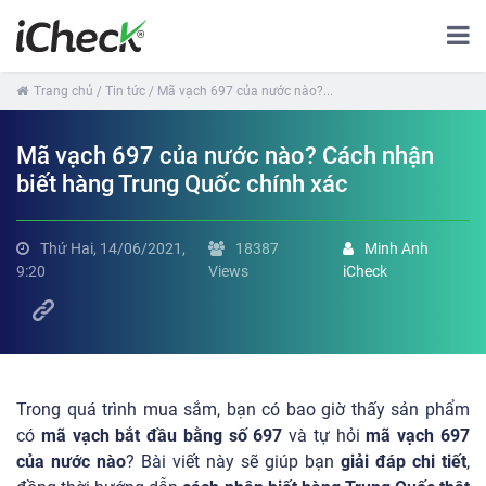
Trang chủ
/ Tin tức
/ Mã vạch 697 của nước nào?...
Mã vạch 697 của nước nào? Cách nhận
biết hàng Trung Quốc chính xác
Thứ Hai, 14/06/2021,
18387
Minh Anh
9:20
Views
iCheck
Trong quá trình mua sắm, bạn có bao giờ thấy sản phẩm
có
mã vạch bắt đầu bằng số 697
và tự hỏi
mã vạch 697
của nước nào
? Bài viết này sẽ giúp bạn
giải đáp chi tiết
,