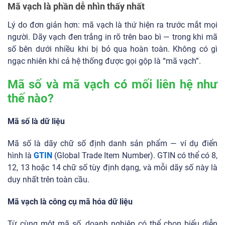
Mã vạch là phần dễ nhìn thấy nhất
Lý do đơn giản hơn: mã vạch là thứ hiện ra trước mắt mọi
người. Dãy vạch đen trắng in rõ trên bao bì — trong khi mã
số bên dưới nhiều khi bị bỏ qua hoàn toàn. Không có gì
ngạc nhiên khi cả hệ thống được gọi gộp là “mã vạch”.
Mã số và mã vạch có mối liên hệ như
thế nào?
Mã số là dữ liệu
Mã số là dãy chữ số định danh sản phẩm — ví dụ điển
hình là
GTIN
(Global Trade Item Number). GTIN có thể có 8,
12, 13 hoặc 14 chữ số tùy định dạng, và mỗi dãy số này là
duy nhất trên toàn cầu.
Mã vạch là công cụ mã hóa dữ liệu
Từ cùng một mã số, doanh nghiệp có thể chọn biểu diễn