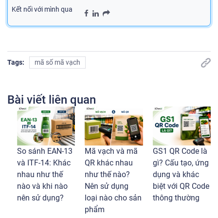
Kết nối với mình qua
Tags:
mã số mã vạch
Bài viết liên quan
So sánh EAN-13
Mã vạch và mã
GS1 QR Code là
và ITF-14: Khác
QR khác nhau
gì? Cấu tạo, ứng
nhau như thế
như thế nào?
dụng và khác
nào và khi nào
Nên sử dụng
biệt với QR Code
nên sử dụng?
loại nào cho sản
thông thường
phẩm