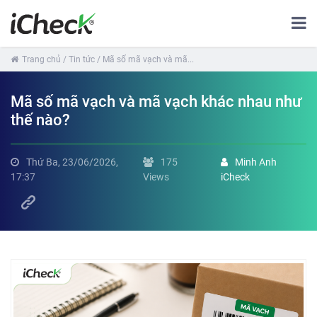
Trang chủ
/ Tin tức
/ Mã số mã vạch và mã...
Mã số mã vạch và mã vạch khác nhau như
thế nào?
Thứ Ba, 23/06/2026,
175
Minh Anh
17:37
Views
iCheck