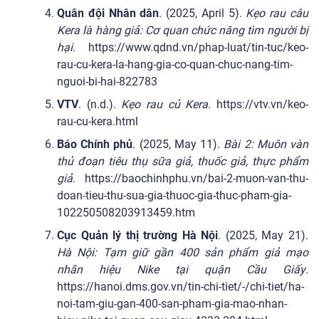
Quân đội Nhân dân
. (2025, April 5).
Kẹo rau câu
Kera là hàng giả: Cơ quan chức năng tìm người bị
hại
. https://www.qdnd.vn/phap-luat/tin-tuc/keo-
rau-cu-kera-la-hang-gia-co-quan-chuc-nang-tim-
nguoi-bi-hai-822783
VTV
. (n.d.).
Kẹo rau củ Kera
. https://vtv.vn/keo-
rau-cu-kera.html
Báo Chính phủ
. (2025, May 11).
Bài 2: Muôn vàn
thủ đoạn tiêu thụ sữa giả, thuốc giả, thực phẩm
giả
. https://baochinhphu.vn/bai-2-muon-van-thu-
doan-tieu-thu-sua-gia-thuoc-gia-thuc-pham-gia-
102250508203913459.htm
Cục Quản lý thị trường Hà Nội
. (2025, May 21).
Hà Nội: Tạm giữ gần 400 sản phẩm giả mạo
nhãn hiệu Nike tại quận Cầu Giấy
.
https://hanoi.dms.gov.vn/tin-chi-tiet/-/chi-tiet/ha-
noi-tam-giu-gan-400-san-pham-gia-mao-nhan-