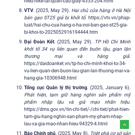
hieu-nike-tai-quan-cau-giay-4333-204.html
VTV
. (2025, May 29).
Hai chủ cửa hàng ở Hà Nội
bán gạo ST25 giả bị khởi tố
. https://vtv.vn/phap-
luat/hai-chu-cua-hang-o-ha-noi-ban-gao-st25-gia-
bi-khoi-to-2025052916194444.htm
Đại Đoàn Kết
. (2025, May 29).
TP Hồ Chí Minh
khởi tố 34 vụ liên quan đến buôn lậu, gian lận
thương mại và hàng giả
.
https://daidoanket.vn/tp-ho-chi-minh-khoi-to-34-
vu-lien-quan-den-buon-lau-gian-lan-thuong-mai-va-
hang-gia-10306948.html
Tổng cục Quản lý thị trường
. (2025, January 6).
Phát hiện, tạm giữ hàng nghìn sản phẩm mỹ
phẩm nhập lậu và giả mạo nhãn hiệu
.
https://dms.gov.vn/tin-chi-tiet/-/chi-tiet/phat-hien-
tam-giu-hang-nghin-san-pham-my-pham-nhap-
lau-va-gia-mao-nhan-hieu-94329-4.html
Báo Chính phủ
. (2025, May 8).
Triệt phá cơ sở sản