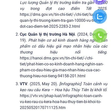
Lực lượng Quản lý thị trường kiểm tra gần 10.000
vụ trong đợt cao điểm Tết 2025
.
https://dms.gov.vn/tin-chi-tiet/-/chi-tiet/luc-luong-
quan-ly-thi-truong-kiem-tra-gan-10000-vu-trong-
dot-cao-diem-tet-2025-2283-2.html
Cục Quản lý thị trường Hà Nội
. (2024, December
19).
Phát hiện cơ sở kinh doanh hàng nghìn sản
phẩm có dấu hiệu giả mạo nhãn hiệu của các
thương hiệu nổi tiếng
.
https://hanoi.dms.gov.vn/tin-chi-tiet/-/chi-
tiet/phat-hien-co-so-kinh-doanh-hang-nghin-san-
pham-co-dau-hieu-gia-mao-nhan-hieu-cua-cac-
thuong-hieu-noi-tieng-94158-201.html
VTV
. (2025, May 20).
[Infographic] Toàn cảnh vụ
kẹo rau câu Kera – Hoa hậu Thùy Tiên bị khởi tố
.
https://vtv.vn/phap-luat/infographic-toan-canh-
vu-keo-rau-cu-kera-hoa-hau-thuy-tien-bi-khoi-to-
20250520170711125.htm