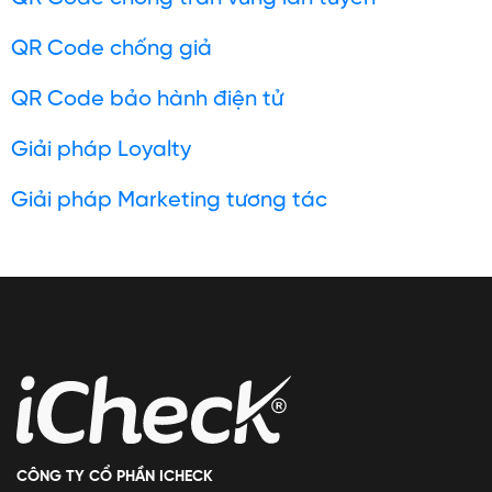
QR Code chống giả
QR Code bảo hành điện tử
Giải pháp Loyalty
Giải pháp Marketing tương tác
CÔNG TY CỔ PHẦN ICHECK