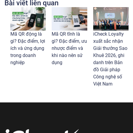
Bài viết liên quan
Mã QR động là
Mã QR tĩnh là
iCheck Loyalty
gì? Đặc điểm, lợi
gì? Đặc điểm, ưu
xuất sắc nhận
ích và ứng dụng
nhược điểm và
Giải thưởng Sao
trong doanh
khi nào nên sử
Khuê 2026, ghi
nghiệp
dụng
danh trên Bản
đồ Giải pháp
Công nghệ số
Việt Nam