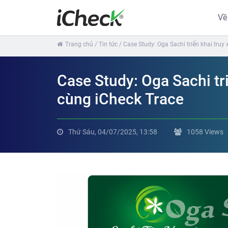
Về
Trang chủ
/ Tin tức
/ Case Study: Oga Sachi triển khai tru
Case Study: Oga Sachi tr
cùng iCheck Trace
Thứ Sáu, 04/07/2025, 13:58
1058 Views