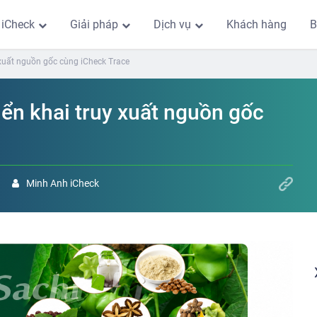
 iCheck
Giải pháp
Dịch vụ
Khách hàng
B
y xuất nguồn gốc cùng iCheck Trace
iển khai truy xuất nguồn gốc
Minh Anh iCheck