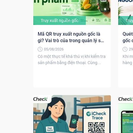
Truy xuất nguồn gốc
Tru
Mã QR truy xuất nguồn gốc là
Quét
gì? Vai trò của trong quản lý sản
gốc 
phẩm
nhiề
05/08/2026
29
Có một thực tế khá thú vị khi kiểm tra
Khi 
sản phẩm bằng điện thoại. Cùng...
hàng 
quen 