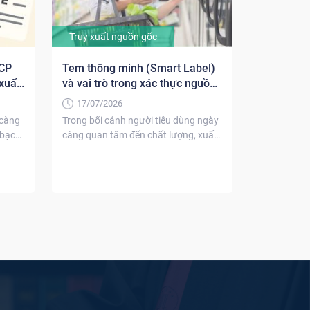
Truy xuất nguồn gốc
CCP
Tem thông minh (Smart Label)
xuất
và vai trò trong xác thực nguồn
gốc
17/07/2026
 càng
Trong bối cảnh người tiêu dùng ngày
 bạch
càng quan tâm đến chất lượng, xuất
xứ và...