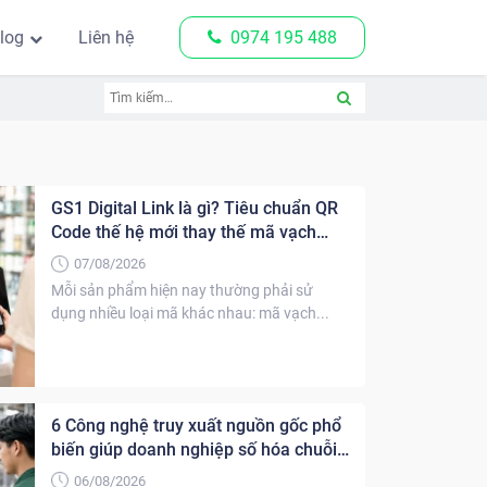
log
Liên hệ
0974 195 488
GS1 Digital Link là gì? Tiêu chuẩn QR
Code thế hệ mới thay thế mã vạch
truyền thống
07/08/2026
Mỗi sản phẩm hiện nay thường phải sử
dụng nhiều loại mã khác nhau: mã vạch...
6 Công nghệ truy xuất nguồn gốc phổ
biến giúp doanh nghiệp số hóa chuỗi
cung ứng
06/08/2026