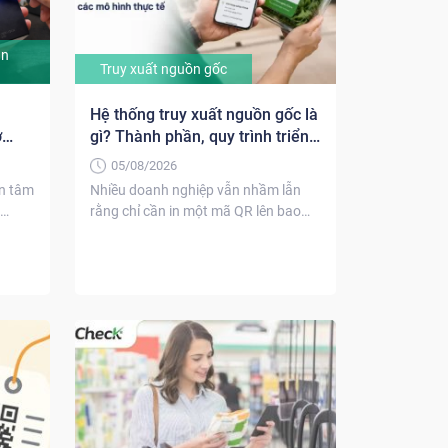
ản
Truy xuất nguồn gốc
Hệ thống truy xuất nguồn gốc là
ở
gì? Thành phần, quy trình triển
khai và các mô hình thực tế
05/08/2026
n tâm
Nhiều doanh nghiệp vẫn nhầm lẫn
rằng chỉ cần in một mã QR lên bao
bì...