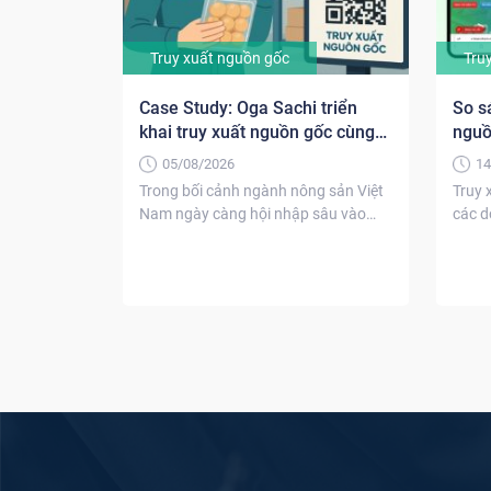
Truy xuất nguồn gốc
Tru
Case Study: Oga Sachi triển
So s
khai truy xuất nguồn gốc cùng
nguồ
iCheck Trace
FOO
05/08/2026
14
Trong bối cảnh ngành nông sản Việt
Truy 
Nam ngày càng hội nhập sâu vào
các d
chuỗi giá...
hướng