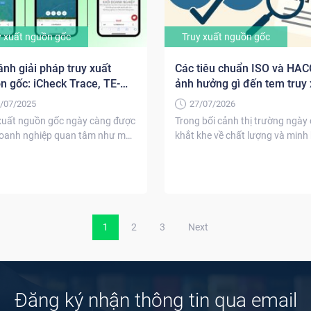
y xuất nguồn gốc
Truy xuất nguồn gốc
ánh giải pháp truy xuất
Các tiêu chuẩn ISO và HA
n gốc: iCheck Trace, TE-
ảnh hưởng gì đến tem truy 
D, CheckVN
sản phẩm?
/07/2025
27/07/2026
xuất nguồn gốc ngày càng được
Trong bối cảnh thị trường ngày
oanh nghiệp quan tâm như một
khắt khe về chất lượng và minh
 đi...
thông...
1
2
3
Next
Đăng ký nhận thông tin qua email