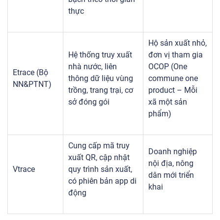
thực
Hộ sản xuất nhỏ,
Hệ thống truy xuất
đơn vị tham gia
nhà nước, liên
OCOP (
One
Etrace (Bộ
thông dữ liệu vùng
commune one
NN&PTNT)
trồng, trang trại, cơ
product – Mỗi
sở đóng gói
xã một sản
phẩm)
Cung cấp mã truy
Doanh nghiệp
xuất QR, cập nhật
nội địa, nông
Vtrace
quy trình sản xuất,
dân mới triển
có phiên bản app di
khai
động