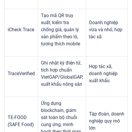
Tạo mã QR truy
xuất, kiểm tra
Doanh nghiệp
iCheck Trace
chống giả, quản lý
vừa và nhỏ, hợp
sản phẩm theo lô,
tác xã
tương thích mobile
Ghi nhật ký điện tử,
Hợp tác xã,
tích hợp chuẩn
TraceVerified
doanh nghiệp
VietGAP/GlobalGAP,
xuất khẩu
xuất khẩu nông sản
Ứng dụng
blockchain, giám
Tập đoàn, doanh
TE-FOOD
sát toàn bộ chuỗi
nghiệp quy mô
(SAFE Food)
cung ứng, minh
lớn
bạch theo thời gian