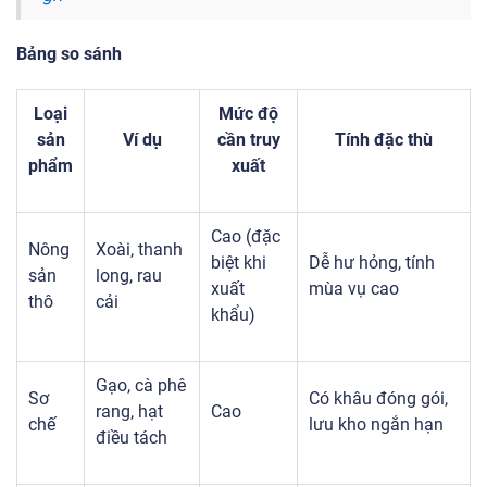
Bảng so sánh
Loại
Mức độ
sản
Ví dụ
cần truy
Tính đặc thù
phẩm
xuất
Cao (đặc
Nông
Xoài, thanh
biệt khi
Dễ hư hỏng, tính
sản
long, rau
xuất
mùa vụ cao
thô
cải
khẩu)
Gạo, cà phê
Sơ
Có khâu đóng gói,
rang, hạt
Cao
chế
lưu kho ngắn hạn
điều tách